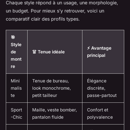
Chaque style répond à un usage, une morphologie,
un budget. Pour mieux s’y retrouver, voici un
comparatif clair des profils types.
🎯
Style
⚡ Avantage
de
👗 Tenue idéale
principal
mont
re
Mini
Tenue de bureau,
Élégance
malis
look monochrome,
discrète,
te
petit tailleur
passe-partout
Sport
Maille, veste bomber,
Confort et
-Chic
pantalon fluide
polyvalence