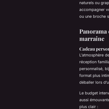
naturels ou gra
accompagner vo
ou une broche sy
Panorama d
marraine
Cadeau personn
L’atmosphère de 
réception famili
personnalisé, b
format plus inti
déballer lors d’
Le budget intervi
aussi émouvante
plus clair :