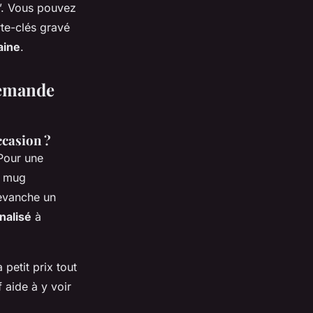
h”. Vous pouvez
te-clés gravé
aine
.
demande
ccasion ?
 Pour une
, mug
revanche un
nalisé
à
 petit prix tout
aide à y voir