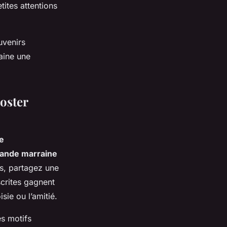
tites attentions
uvenirs
aine une
oster
e
ande marraine
ts, partagez une
crites gagnent
sie ou l’amitié.
es motifs