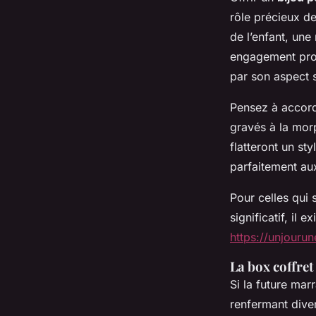
rôle précieux d
de l’enfant, une
engagement profo
par son aspect 
Pensez à accorde
gravés à la morp
flatteront un st
parfaitement aux
Pour celles qui 
significatif, il 
https://unjouru
La box coffret
Si la future mar
renfermant diver