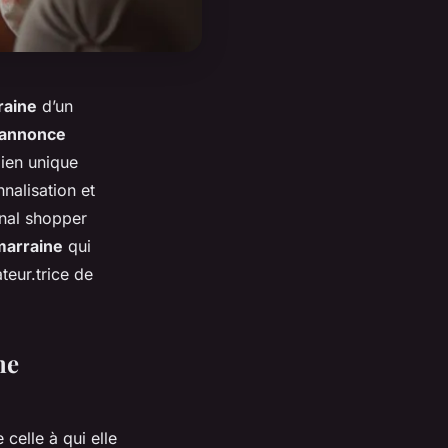
raine
d’un
annonce
lien unique
nnalisation et
onal shopper
marraine
qui
teur.trice de
ne
celle à qui elle