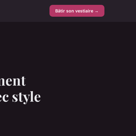
Bâtir son vestiaire →
ment
c style