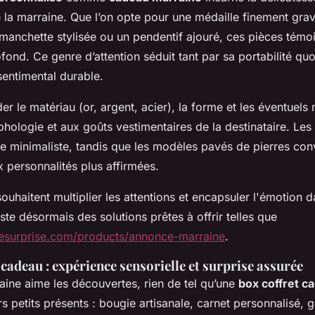
e la marraine. Que l’on opte pour une médaille finement gr
 manchette stylisée ou un pendentif ajouré, ces pièces témo
nd. Ce genre d’attention séduit tant par sa portabilité qu
sentimental durable.
r le matériau (or, argent, acier), la forme et les éventuel
hologie et aux goûts vestimentaires de la destinataire. Les
yle minimaliste, tandis que les modèles pavés de pierres co
 personnalités plus affirmées.
souhaitent multiplier les attentions et encapsuler l'émotion 
existe désormais des solutions prêtes à offrir telles que
nesurprise.com/products/annonce-marraine
.
 cadeau : expérience sensorielle et surprise assurée
raine aime les découvertes, rien de tel qu’une
box coffret c
s petits présents : bougie artisanale, carnet personnalisé,