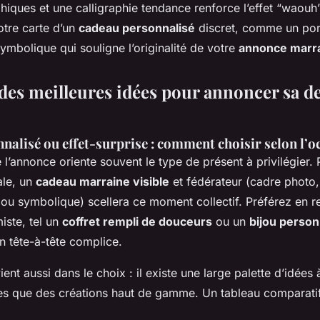
phiques et une calligraphie tendance renforce l’effet “waou
tre carte d’un
cadeau personnalisé
discret, comme un por
mbolique qui souligne l’originalité de votre
annonce marr
es meilleures idées pour annoncer sa 
alisé ou effet-surprise : comment choisir selon l’o
l’annonce oriente souvent le type de présent à privilégier.
ale, un
cadeau marraine visible
et fédérateur (cadre photo
ijou symbolique) scellera ce moment collectif. Préférez en 
miste, tel un
coffret rempli de douceurs
ou un
bijou person
un tête-à-tête complice.
ent aussi dans le choix : il existe une large palette d’idées à
s que des créations haut de gamme. Un tableau comparatif 