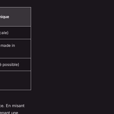
hique
cale)
 made in
é possible)
ce. En misant
tenant une