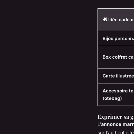
🎁 Idée cadea
Bijou personn
Box coffret c
Carte illustr
Accessoire tex
totebag)
Exprimer sa gr
L’
annonce marr
sur l’authentic