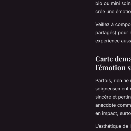
bio ou mini soin
crée une émotio
Veillez à compo
partagés) pour r
expérience aussi
Carte dema
l'émotion 
Parfois, rien ne
soigneusement ch
sincère et perti
anecdote commun
en impact, surtou
L’esthétique de 