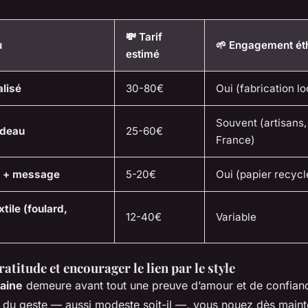
💸 Tarif
u
🌱 Engagement ét
estimé
alisé
30-80€
Oui (fabrication lo
Souvent (artisans,
adeau
25-60€
France)
ée + message
5-20€
Oui (papier recycl
tile (foulard,
12-40€
Variable
atitude et encourager le lien par le style
aine
demeure avant tout une preuve d’amour et de confian
ité du geste — aussi modeste soit-il —, vous nouez dès main