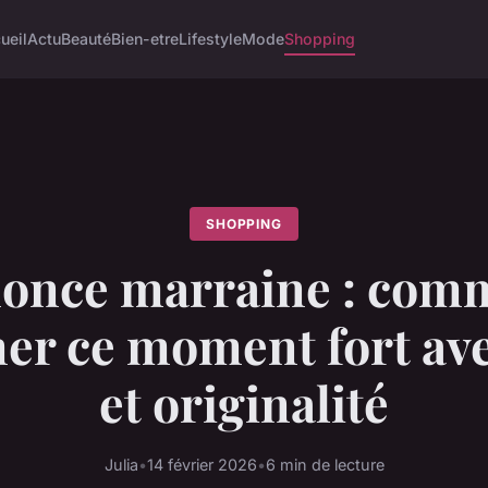
ueil
Actu
Beauté
Bien-etre
Lifestyle
Mode
Shopping
SHOPPING
once marraine : com
er ce moment fort ave
et originalité
Julia
•
14 février 2026
•
6 min de lecture