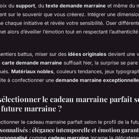
hoix du
support
, du
texte demande marraine
et même du 
ent sur le souvenir que vous créerez. Intégrer une dimensi
e chaque initiative et révèle votre sensibilité. Oser différe
met alors d’éveiller l’émotion tout en respectant l’authentici
sentiers battus, miser sur des
idées originales
devient une v
e
carte demande marraine
suffisait hier, la surprise se par
qués.
Matériaux nobles
, couleurs tendances, jeux typograph
vite à confectionner une
demande marraine exceptionnelle
lectionner le cadeau marraine parfait se
a future marraine ?
sonnalisés : élégance intemporelle et émotion garant
personnalisé
comme
cadeau marraine
incarne la délicates