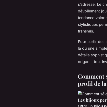
s’adresse. Le c
dévoilement jou
tendance valoris
stylistiques per
transmis.
Pour sortir des 
là où une simpl
détails sophisti
origami, tout in
Comment sé
profil de l
Les bijoux per
Offrir un
bijou 