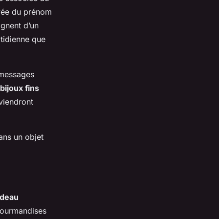
avée du prénom
ignent d’un
otidienne que
s messages
bijoux fins
nviendront
dans un objet
adeau
 gourmandises