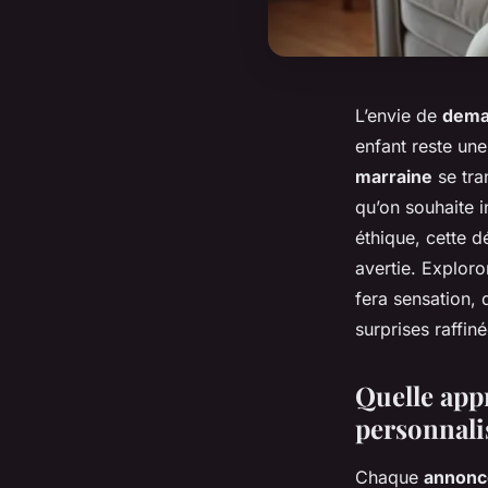
L’envie de
dema
enfant reste une
marraine
se tra
qu’on souhaite i
éthique, cette d
avertie. Explor
fera sensation,
surprises raffiné
Quelle app
personnali
Chaque
annonc