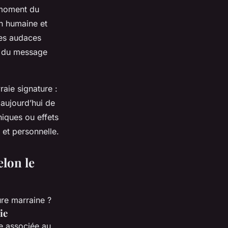
moment du
on humaine et
ntes audaces
té du message
raie signature :
e aujourd’hui de
iques ou effets
et personnelle.
lon le
ie
se associée au