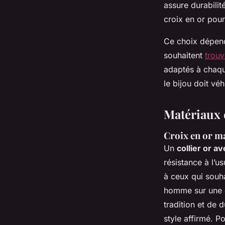
assure durabili
croix en or pour
Ce choix dépend
souhaitent
trou
adaptés à chaque
le bijou doit véh
Matériaux 
Croix en or ma
Un
collier or a
résistance à l’u
à ceux qui souha
homme sur une c
tradition et de d
style affirmé. Po