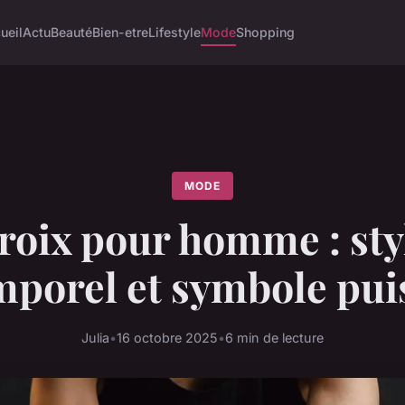
ueil
Actu
Beauté
Bien-etre
Lifestyle
Mode
Shopping
MODE
roix pour homme : sty
mporel et symbole pui
Julia
•
16 octobre 2025
•
6 min de lecture