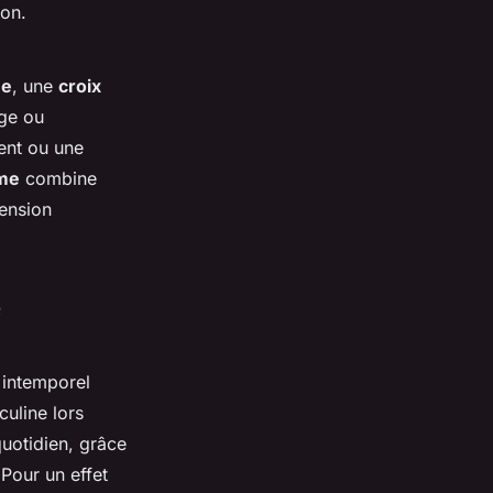
ion.
me
, une
croix
ge ou
ent ou une
mme
combine
mension
e
 intemporel
culine lors
uotidien, grâce
 Pour un effet