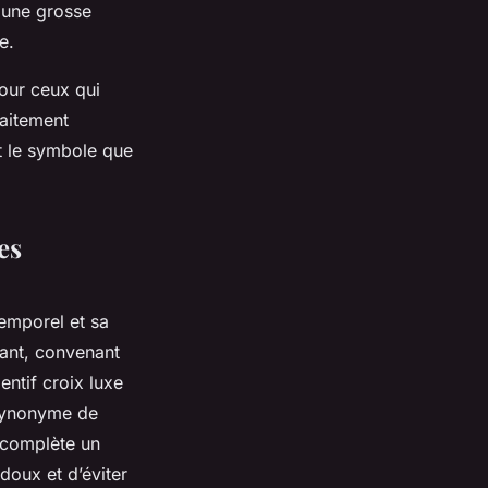
 une grosse
e.
our ceux qui
faitement
et le symbole que
es
temporel et sa
gant, convenant
ntif croix luxe
 synonyme de
t complète un
 doux et d’éviter