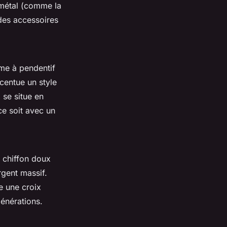
e métal (comme la
des accessoires
me à pendentif
centue un style
se situe en
ce soit avec un
 chiffon doux
rgent massif.
e une croix
énérations.