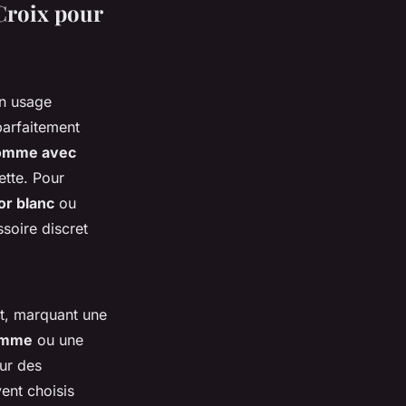
 Croix pour
un usage
 parfaitement
homme avec
ette. Pour
or blanc
ou
soire discret
t, marquant une
homme
ou une
our des
ent choisis