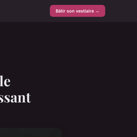
Bâtir son vestiaire →
le
ssant