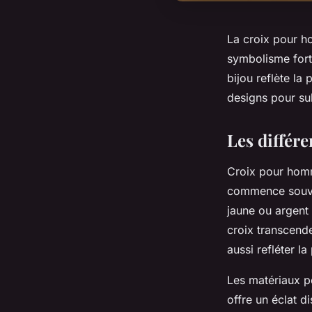
La croix pour ho
symbolisme fort
bijou reflète la
designs pour su
Les différe
Croix pour homm
commence souven
jaune ou argent 
croix transcend
aussi refléter l
Les matériaux po
offre un éclat d