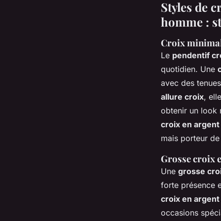
Styles de c
homme : sty
Croix minimali
Le
pendentif cr
quotidien. Une
avec des tenues
allure croix
, el
obtenir un look
croix en argent 
mais porteur de
Grosse croix e
Une
grosse cro
forte présence 
croix en argent
occasions spéci