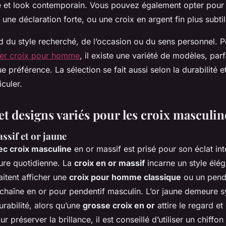
té et look contemporain. Vous pouvez également opter pour
 une déclaration forte, ou une croix en argent fin plus subtil
 du style recherché, de l’occasion ou du sens personnel. P
ver croix pour homme
, il existe une variété de modèles, par
 préférence. La sélection se fait aussi selon la durabilité 
iculer.
et designs variés pour les croix masculin
ssif et or jaune
vec croix masculine
en or massif est prisé pour son éclat in
sure quotidienne. La
croix en or massif
incarne un style élé
itent afficher une
croix pour homme classique
ou un pende
haîne en or pour pendentif masculin. L’or jaune demeure
urabilité, alors qu’une
grosse croix en or
attire le regard e
ur préserver la brillance, il est conseillé d’utiliser un chiffon