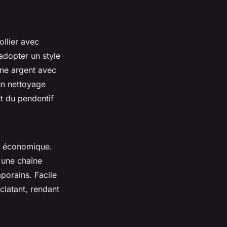
ollier avec
adopter un style
îne argent avec
un nettoyage
nt du pendentif
ct économique.
 une chaîne
porains. Facile
éclatant, rendant