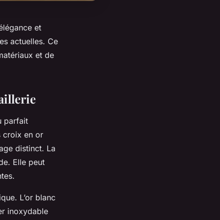
 élégance et
es actuelles. Ce
 matériaux et de
illerie
 parfait
 croix en or
age distinct. La
e. Elle peut
tes.
ique. L’or blanc
ier inoxydable