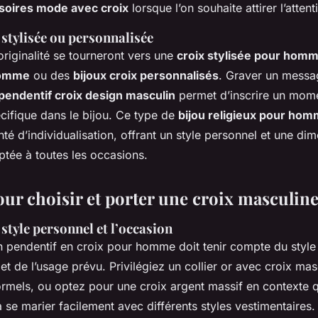
soires mode avec croix
lorsque l’on souhaite attirer l’attent
 stylisée ou personnalisée
riginalité se tourneront vers une
croix stylisée pour hom
homme
ou des
bijoux croix personnalisés
. Graver un messa
pendentif croix design masculin
permet d’inscrire un mom
écifique dans le bijou. Ce type de
bijou religieux pour ho
onté d’individualisation, offrant un style personnel et une di
tée à toutes les occasions.
our choisir et porter une croix masculin
 style personnel et l’occasion
un pendentif en croix pour homme doit tenir compte du style
et de l’usage prévu. Privilégiez un collier or avec croix mas
rmels, ou optez pour une croix argent massif en contexte q
à se marier facilement avec différents styles vestimentaires.